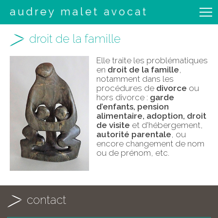
droit de la famille
Elle traite les problématiques
en
droit de la famille
,
notamment dans les
procédures de
divorce
ou
hors divorce :
garde
d’enfants, pension
alimentaire, adoption, droit
de visite
et d'hébergement,
autorité parentale
, ou
encore changement de nom
ou de prénom, etc.
contact